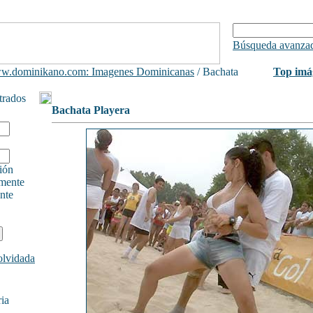
Búsqueda avanza
w.dominikano.com: Imagenes Dominicanas
/ Bachata
Top imá
trados
Bachata Playera
sión
mente
ente
olvidada
ia