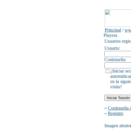
Principal
/
ww
Playera
Usuarios regis
Usuario:
Contraseña:
¿Iniciar se
automática
en la sigui
visita?
»
Contraseña 
»
Registro
Imagen aleator