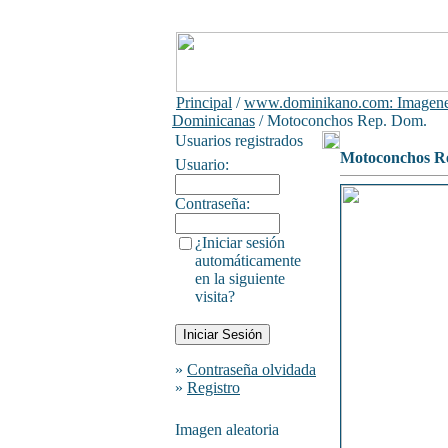
Principal
/
www.dominikano.com: Imagen
Dominicanas
/ Motoconchos Rep. Dom.
Usuarios registrados
Motoconchos R
Usuario:
Contraseña:
¿Iniciar sesión
automáticamente
en la siguiente
visita?
»
Contraseña olvidada
»
Registro
Imagen aleatoria