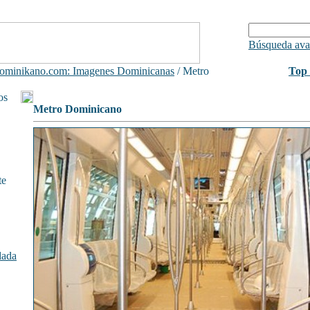
Búsqueda ava
minikano.com: Imagenes Dominicanas
/ Metro
Top 
os
Metro Dominicano
te
dada