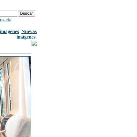
nzada
imágenes
Nuevas
imágenes