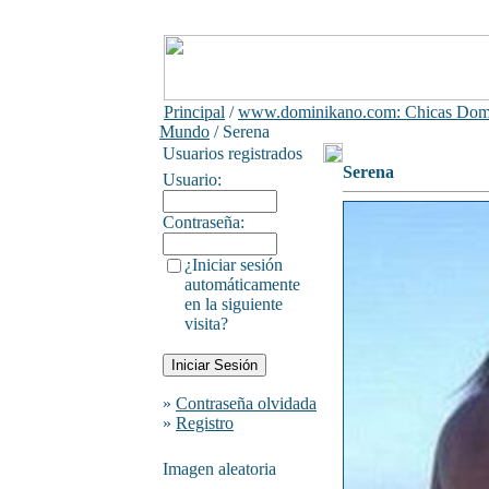
Principal
/
www.dominikano.com: Chicas Domi
Mundo
/ Serena
Usuarios registrados
Serena
Usuario:
Contraseña:
¿Iniciar sesión
automáticamente
en la siguiente
visita?
»
Contraseña olvidada
»
Registro
Imagen aleatoria