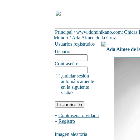
Principal
/
www.dominikano.com: Chicas D
Mundo
/ Ada Aimee de la Cruz
Usuarios registrados
Ada Aimee de l
Usuario:
Contraseña:
¿Iniciar sesión
automáticamente
en la siguiente
visita?
»
Contraseña olvidada
»
Registro
Imagen aleatoria