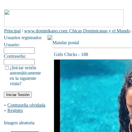
Principal
/
www.dominikano.com: Chicas Dominicanas y el Mundo
Usuarios registrados
Mandar postal
Usuario:
Girls Chicks - 188
Contraseña:
¿Iniciar sesión
automáticamente
en la siguiente
visita?
»
Contraseña olvidada
»
Registro
Imagen aleatoria