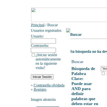
Principal
/ Buscar
Usuarios registrados
Buscar
Usuario:
Contraseña:
Su búsqueda no ha dev
¿Iniciar sesión
automáticamente
Buscar
en la siguiente
visita?
Búsqueda de
Palabra
Clave:
Puede usar
»
Contraseña olvidada
AND para
»
Registro
definir
palabras que
Imagen aleatoria
deben estar en