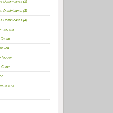
s Dominicanas (2)
s Dominicanas (3)
s Dominicanas (4)
Dominicana
l Conde
Chavón
e Higuey
 Chino
lón
minicanos