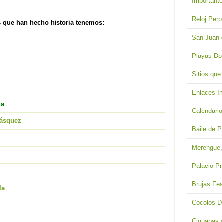
Important
Reloj Perp
 que han hecho historia tenemos:
San Juan 
Playas Do
Sitios que
Enlaces I
la
Calendari
Vásquez
Baile de P
Merengue, 
Palacio Pr
Brujas Fe
la
Cocolos D
Ciguapas 