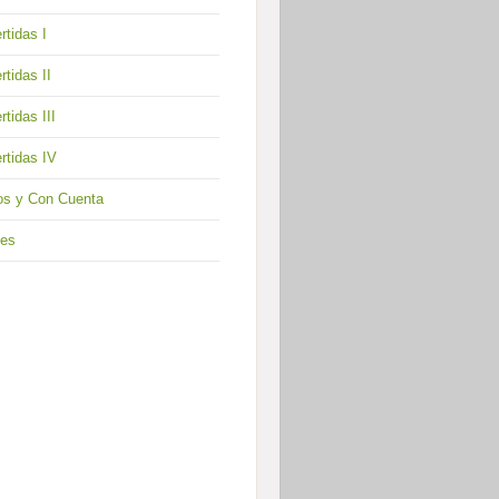
rtidas I
rtidas II
rtidas III
rtidas IV
os y Con Cuenta
des