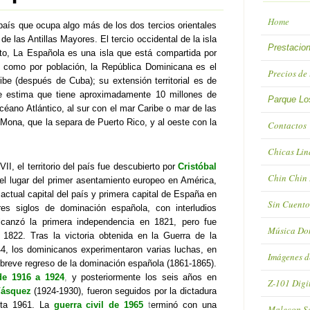
Home
aís que ocupa algo más de los dos tercios orientales
de las Antillas Mayores. El tercio occidental de la isla
Prestacio
nto, La Española es una isla que está compartida por
e como por población, la República Dominicana es el
Precios de
be (después de Cuba); su extensión territorial es de
e estima que tiene aproximadamente 10 millones de
Parque Lo
océano Atlántico, al sur con el mar Caribe o mar de las
a Mona, que la separa de Puerto Rico, y al oeste con la
Contactos
Chicas Lin
II, el territorio del país fue descubierto por
Cristóbal
Chin Chin
el lugar del primer asentamiento europeo en América,
 actual capital del país y primera capital de España en
Sin Cuento
s siglos de dominación española, con interludios
alcanzó la primera independencia en 1821, pero fue
Música Do
1822. Tras la victoria obtenida en la Guerra de la
, los dominicanos experimentaron varias luchas, en
Imágenes d
 breve regreso de la dominación española (1861-1865).
de 1916 a 1924
,
y posteriormente los seis años en
Z-101 Digi
Vásquez
(1924-1930), fueron seguidos por la dictadura
ta 1961. La
guerra civil de 1965
t
erminó con una
Malecon S