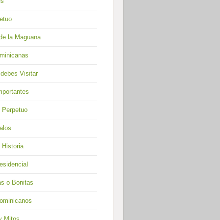
es
etuo
de la Maguana
minicanas
 debes Visitar
mportantes
o Perpetuo
alos
Historia
esidencial
as o Bonitas
ominicanos
y Mitos