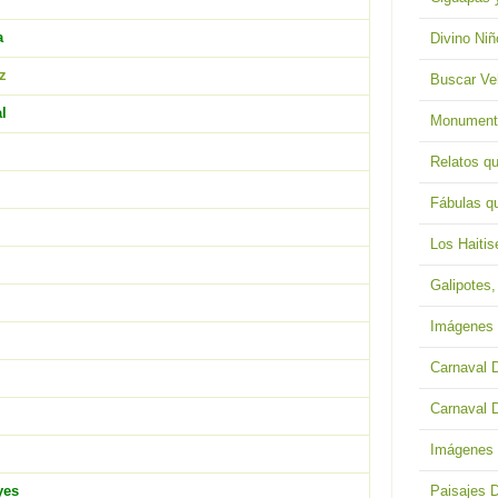
a
Divino Ni
z
Buscar Ve
l
Monumento
Relatos q
Fábulas q
Los Haiti
Galipotes,
Imágenes 
Carnaval 
Carnaval 
Imágenes 
Paisajes 
yes