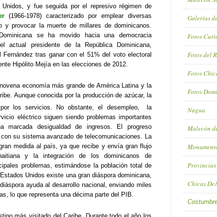
s Unidos, y fue seguida por el represivo régimen
de
er
(1966-1978) caracterizado por emplear diversas
Galerías d
o y provocar la muerte de millares de dominicanos.
 Dominicana se ha movido hacia una
democracia
Fotos Curi
,
el actual presidente de la República Dominicana,
Fotos del 
l Fernández tras ganar con el 51%
del voto electoral
ente Hipólito Mejía en las elecciones de 2012.
Fotos Chic
 novena economía más grande de América Latina y la
Fotos Domi
ibe. Aunque conocida por la producción de azúcar, la
or los servicios. No obstante, el desempleo,
la
Nagua
rvicio eléctrico siguen siendo problemas importantes
na marcada desigualdad de ingresos. El progreso
Malecón de
a con su sistema avanzado de telecomunicaciones. La
Monumento
gran medida al país, ya que recibe y envía gran flujo
haitiana y la integración de los dominicanos de
Provincias
cipales problemas, estimándose la población total de
s Estados Unidos existe una gran diáspora dominicana,
Chicas De
diáspora ayuda al desarrollo nacional, enviando miles
ias, lo que representa una décima parte del PIB.
Costumbre
tino más visitado del Caribe. Durante todo el año los