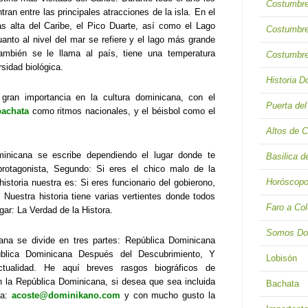
Costumbre
ran entre las principales atracciones de la isla. En el
 alta del Caribe, el Pico Duarte, así como el Lago
Costumbre
uanto al nivel del mar se refiere y el lago más grande
ambién se le llama al país, tiene una temperatura
Costumbre
sidad biológica.
Historia 
gran importancia en la cultura dominicana, con el
Puerta de
bachata
como ritmos nacionales, y el béisbol
como el
Altos de 
minicana se escribe dependiendo el lugar donde te
Basilica d
protagonista, Segundo: Si eres el chico malo de la
Horóscopo
 historia nuestra es: Si eres funcionario del gobierono,
 Nuestra historia tiene varias vertientes donde todos
Faro a Co
ar: La Verdad de la Histora.
Somos Do
ana se divide en tres partes: República Dominicana
ública Dominicana Después del Descubrimiento, Y
Lobisón
tualidad. He aquí breves rasgos biográficos de
en la República Dominicana, si desea que sea incluida
Bachata
 a:
acoste@dominikano.com
y con mucho gusto la