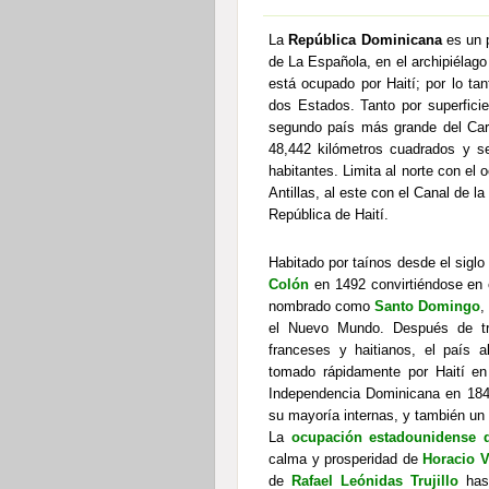
La
República Dominicana
es un p
de La Española, en el archipiélago 
está ocupado por Haití; por lo ta
dos Estados. Tanto por superfici
segundo país más grande del Cari
48,442 kilómetros cuadrados y s
habitantes. Limita al norte con el 
Antillas, al este con el Canal de l
República de Haití.
Habitado por taínos desde el siglo V
Colón
en 1492 convirtiéndose en 
nombrado como
Santo Domingo
,
el Nuevo Mundo. Después de tre
franceses y haitianos, el país 
tomado rápidamente por Haití en 
Independencia Dominicana en 1844
su mayoría internas, y también un
La
ocupación estadounidense 
calma y prosperidad de
Horacio 
de
Rafael Leónidas Trujillo
has